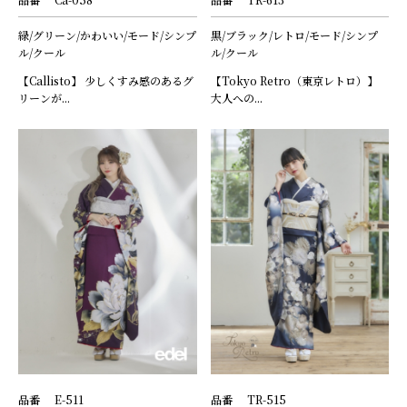
緑/グリーン/かわいい/モード/シンプ
黒/ブラック/レトロ/モード/シンプ
ル/クール
ル/クール
【Callisto】 少しくすみ感のあるグ
【Tokyo Retro（東京レトロ）】
リーンが...
大人への...
品番
E-511
品番
TR-515