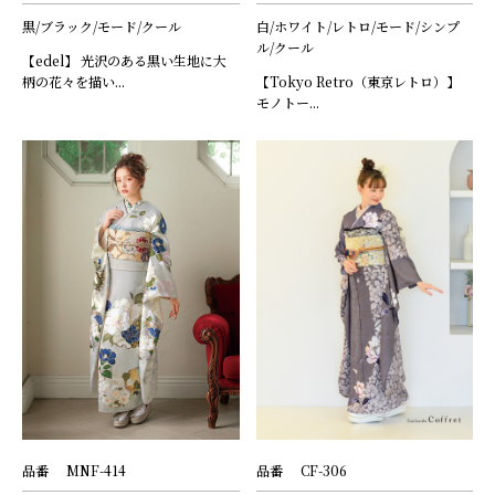
黒/ブラック/モード/クール
白/ホワイト/レトロ/モード/シンプ
ル/クール
【edel】 光沢のある黒い生地に大
柄の花々を描い...
【Tokyo Retro（東京レトロ）】
モノトー...
品番
MNF-414
品番
CF-306