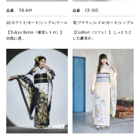
品番
TR-409
品番
CF-305
白/ホワイト/モード/シンプル/クール
茶/ブラウン/レトロ/モード/シンプル
【Tokyo Retro（東京レトロ）】
【Coffret（コフレ）】 しっとりと
白地に透...
した濃茶が...