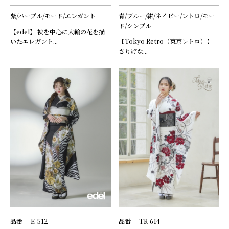
紫/パープル/モード/エレガント
青/ブルー/紺/ネイビー/レトロ/モー
ド/シンプル
【edel】 袂を中心に大輪の花を描
いたエレガント...
【Tokyo Retro（東京レトロ）】
さりげな...
品番
E-512
品番
TR-614