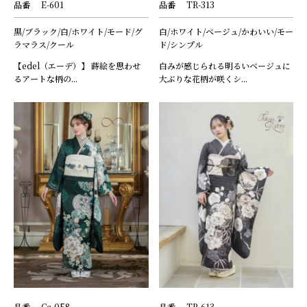
品番
E-601
品番
TR-313
黒/ブラック/白/ホワイト/モード/グ
白/ホワイト/ベージュ/かわいい/モー
ラマラス/クール
ド/シンプル
【edel（エーデ）】 蒔絵を思わせ
白みが感じられる明るいベージュに
るアートな柄の...
大ぶりな花柄が咲くシ...
品番
Ca-058
品番
TR-613