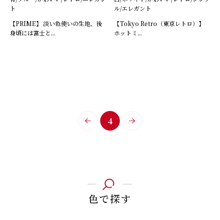
ト
ル/エレガント
【PRIME】 淡い色使いの生地、後
【Tokyo Retro（東京レトロ）】
身頃には富士と...
ホットミ...
4
色で探す