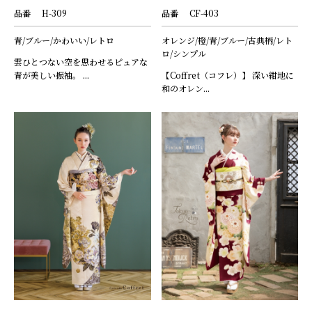
品番
H-309
品番
CF-403
青/ブルー/かわいい/レトロ
オレンジ/橙/青/ブルー/古典柄/レト
ロ/シンプル
雲ひとつない空を思わせるピュアな
青が美しい振袖。 ...
【Coffret（コフレ）】 深い紺地に
和のオレン...