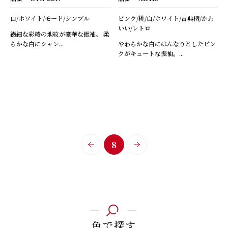
白/ホワイト/モード/シンプル
ピンク/桃/白/ホワイト/古典柄/かわ
いい/レトロ
繊細な彩綾の地紋が豪華な振袖。 柔
らかな白にシャン...
やわらかな白にはんなりとしたピン
クがキュートな振袖。...
8
色で探す