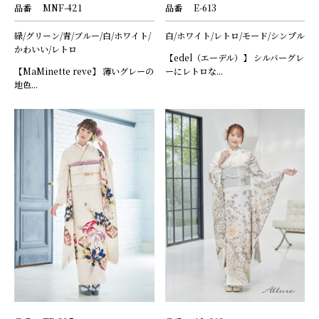
品番
MNF-421
品番
E-613
緑/グリーン/青/ブルー/白/ホワイト/
白/ホワイト/レトロ/モード/シンプル
かわいい/レトロ
【edel（エーデル）】 シルバーグレ
【MaMinette reve】 薄いグレーの
ーにレトロな...
地色...