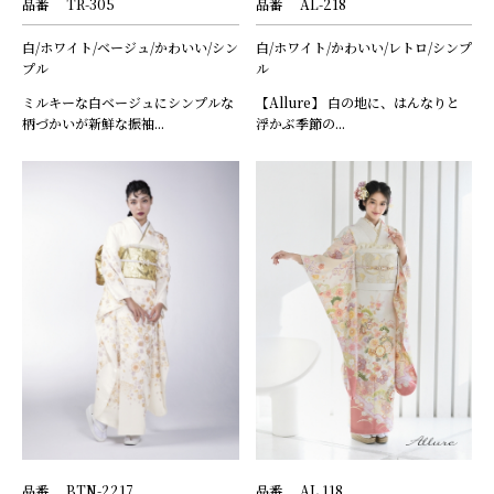
品番
TR-305
品番
AL-218
白/ホワイト/ベージュ/かわいい/シン
白/ホワイト/かわいい/レトロ/シンプ
プル
ル
ミルキーな白ベージュにシンプルな
【Allure】 白の地に、はんなりと
柄づかいが新鮮な振袖...
浮かぶ季節の...
品番
BTN-2217
品番
AL.118