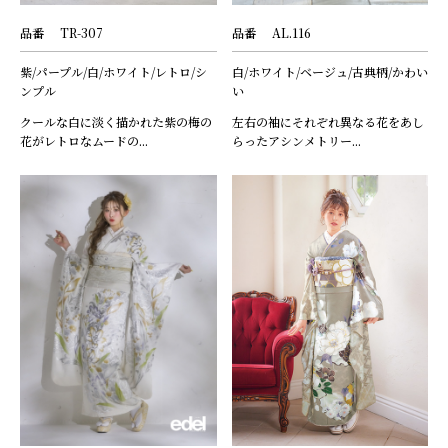
品番
TR-307
品番
AL.116
紫/パープル/白/ホワイト/レトロ/シ
白/ホワイト/ベージュ/古典柄/かわい
ンプル
い
クールな白に淡く描かれた紫の梅の
左右の袖にそれぞれ異なる花をあし
花がレトロなムードの...
らったアシンメトリー...