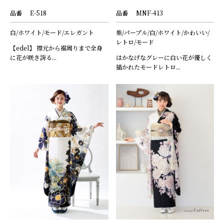
品番
E-518
品番
MNF-413
白/ホワイト/モード/エレガント
紫/パープル/白/ホワイト/かわいい/
レトロ/モード
【edel】 襟元から裾周りまで全身
に花が咲き誇る...
はかなげなグレーに白い花が優しく
描かれたモードレトロ...