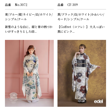
品番
No.3072
品番
CF-309
青/ブルー/紺/ネイビー/白/ホワイト/
黒/ブラック/白/ホワイト/かわいい/
シンプル/クール
モード/シンプル/クール
新雪のような白に、紺と青の柄づか
【Coffret（コフレ）】 大人っぽい
いがすっきりとした印...
黒にピンク...